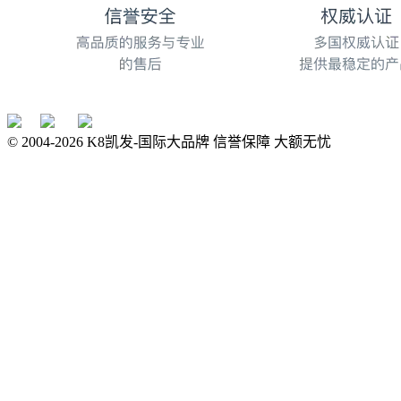
© 2004-
2026
K8凯发-国际大品牌 信誉保障 大额无忧